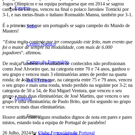
Jogos Olímpicos e na equipa portuguesa que em 2014 se sagrou
Espaços
campeã da Europa, venceu na final o polaco Jarosław Tomicki por
3-1, e nas meias-finais o italiano Romualdo Manna, também por 3-1.
É a primeira vez que um português se sagra campeão do Mundo de
Sede
Masters!
“Estou muito contente por ter conseguido este feito, num evento que
Centro Náutico
foi o maior de sempre na modalidade, com mais de 6.000
jogadores
“, afirmou.
Campo do Ferroviário
De realçar também os resultados de conhecidos não profissionais
como José Alvoeiro que, na categoria entre 70 e 74 anos, ganhou o
seu grupo e venceu mais 3 eliminatórias antes de perder na quarta
ronda; de João Oliveira que, na categoria entre 75 e 79 anos, venceu
Bar / Terraço
o seu grupo e mais uma ronda, tendo perdido na seguinte por 3-2; na
categoria de 50 a 54, de Rui Miguel Ventura, que venceu o seu
grupo e mais duas eliminatórias; de José Martins, que venceu o seu
Desporto
grupo e uma eliminatória; de Paulo Brito, que foi segundo no grupo
e venceu mais duas eliminatórias.
Fitness
Houve ainda mais alguns resultados dignos de nota em pares e pares
mistos, estando toda a equipa de Portugal de parabéns!
26 Julho, 2024
/
by
Clube Ferroviário de Portugal
Fitness – Power Hiit