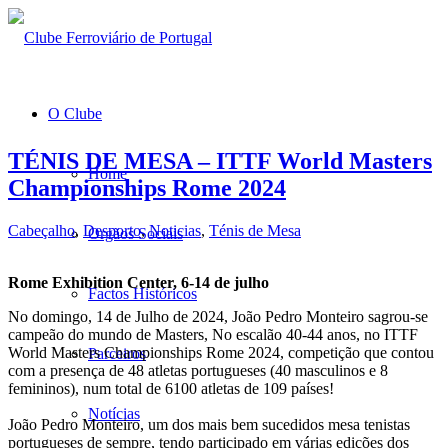
O Clube
TÉNIS DE MESA – ITTF World Masters
Home
Championships Rome 2024
Cabeçalho
,
Desporto
,
Noticias
,
Ténis de Mesa
Orgãos Sociais
Rome Exhibition Center, 6-14 de julho
Factos Históricos
No domingo, 14 de Julho de 2024, João Pedro Monteiro sagrou-se
campeão do mundo de Masters, No escalão 40-44 anos, no ITTF
World Masters Championships Rome 2024, competição que contou
Parceiros
com a presença de 48 atletas portugueses (40 masculinos e 8
femininos), num total de 6100 atletas de 109 países!
Notícias
João Pedro Monteiro, um dos mais bem sucedidos mesa tenistas
portugueses de sempre, tendo participado em várias edições dos