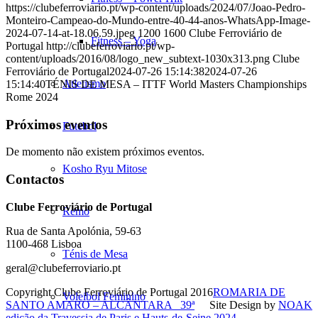
https://clubeferroviario.pt/wp-content/uploads/2024/07/Joao-Pedro-
Monteiro-Campeao-do-Mundo-entre-40-44-anos-WhatsApp-Image-
2024-07-14-at-18.06.59.jpeg
1200
1600
Clube Ferroviário de
Fitness – Yoga
Portugal
http://clubeferroviario.pt/wp-
content/uploads/2016/08/logo_new_subtext-1030x313.png
Clube
Ferroviário de Portugal
2024-07-26 15:14:38
2024-07-26
Atletismo
15:14:40
TÉNIS DE MESA – ITTF World Masters Championships
Rome 2024
Próximos eventos
Futebol
De momento não existem próximos eventos.
Kosho Ryu Mitose
Contactos
Clube Ferroviário de Portugal
Remo
Rua de Santa Apolónia, 59-63
1100-468 Lisboa
Ténis de Mesa
geral@clubeferroviario.pt
Copyright Clube Ferroviário de Portugal 2016
ROMARIA DE
Voleibol Feminino
SANTO AMARO – ALCÂNTARA
39ª
Site Design by
NOAK
edição da Travessia de Paris e Hauts-de-Seine 2024