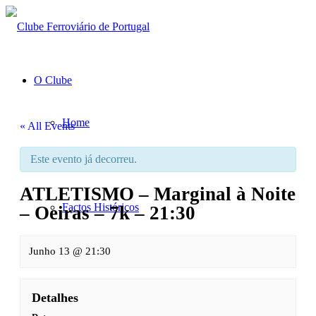
O Clube
Home
« All Events
Este evento já decorreu.
Orgãos Sociais
ATLETISMO – Marginal à Noite
Factos Históricos
– Oeiras – 7k – 21:30
Parceiros
Junho 13 @ 21:30
Notícias
Detalhes