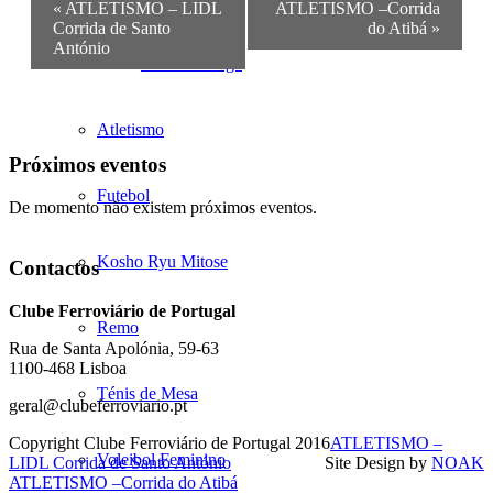
«
ATLETISMO – LIDL
ATLETISMO –Corrida
Navigation
Corrida de Santo
do Atibá
»
António
Fitness – Yoga
Atletismo
Próximos eventos
Futebol
De momento não existem próximos eventos.
Kosho Ryu Mitose
Contactos
Clube Ferroviário de Portugal
Remo
Rua de Santa Apolónia, 59-63
1100-468 Lisboa
Ténis de Mesa
geral@clubeferroviario.pt
Copyright Clube Ferroviário de Portugal 2016
ATLETISMO –
Voleibol Feminino
LIDL Corrida de Santo António
Site Design by
NOAK
ATLETISMO –Corrida do Atibá