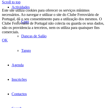
Scroll to top
Actividades
Este site utiliza cookies para oferecer os serviços mínimos
necessários. Ao navegar e utilizar o site do Clube Ferroviário de
Portugal, dá o seu consentimento para a utilização dos mesmos. O
Coro
Clube Ferroviário de Portugal não colecta ou guarda os seus dados,
não os providencia a terceiros, nem os utiliza para quaisquer fins
comerciais.
Danças de Salão
OK
Tango
Agenda
Inscrições
Contactos