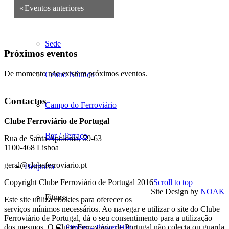
«
Eventos anteriores
Espaços
Sede
Próximos eventos
De momento não existem próximos eventos.
Centro Náutico
Contactos
Campo do Ferroviário
Clube Ferroviário de Portugal
Bar / Terraço
Rua de Santa Apolónia, 59-63
1100-468 Lisboa
geral@clubeferroviario.pt
Desporto
Copyright Clube Ferroviário de Portugal 2016
Scroll to top
Site Design by
NOAK
Fitness
Este site utiliza cookies para oferecer os
serviços mínimos necessários. Ao navegar e utilizar o site do Clube
Ferroviário de Portugal, dá o seu consentimento para a utilização
dos mesmos. O Clube Ferroviário de Portugal não colecta ou guarda
Fitness – Power Hiit