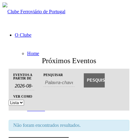
O Clube
Home
Próximos Eventos
Eventos
Eventos
Orgãos Sociais
EVENTOS A
PESQUISAR
Evento
Procurar
PARTIR DE
Search
Views
and
Navigation
Factos Históricos
Views
VER COMO
Navigation
Parceiros
Não foram encontrados resultados.
Notícias